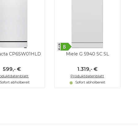
ucta CP6SW01HLD
Miele G 5940 SC SL
599,- €
1.319,- €
oduktdatenblatt
Produktdatenblatt
Sofort abholbereit
Sofort abholbereit