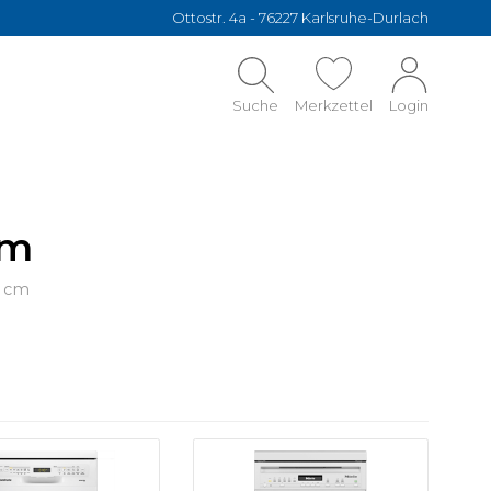
Ottostr. 4a - 76227 Karlsruhe-Durlach
Suche
Merkzettel
Login
cm
5 cm