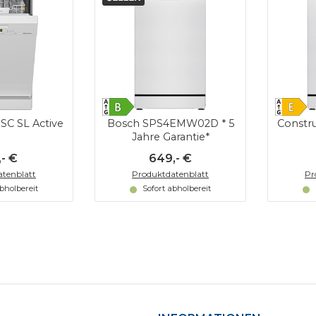
 SC SL Active
Bosch SPS4EMW02D * 5
Constr
Jahre Garantie*
,- €
649,- €
tenblatt
Produktdatenblatt
Pr
abholbereit
Sofort abholbereit