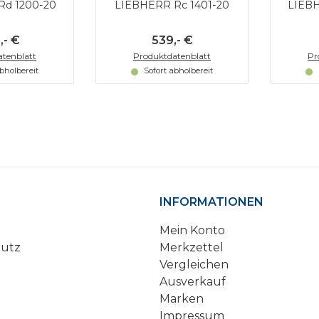
Rd 1200-20
LIEBHERR Rc 1401-20
LIEBH
,- €
539,- €
tenblatt
Produktdatenblatt
Pr
abholbereit
Sofort abholbereit
INFORMATIONEN
Mein Konto
hutz
Merkzettel
Vergleichen
Ausverkauf
Marken
Impressum