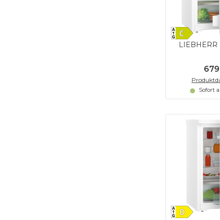
LIEBHERR R
679
Produktda
Sofort 