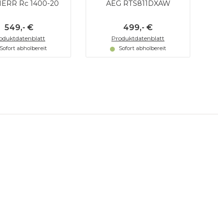
ERR Rc 1400-20
AEG RTS811DXAW
549,- €
499,- €
oduktdatenblatt
Produktdatenblatt
Sofort abholbereit
Sofort abholbereit