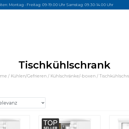
ten: Montag - Freitag: 09-19.00 Uhr Samstag: 09.30-14.00 Uhr
Tischkühlschrank
ome
/
Kühlen/Gefrieren
/
Kühlschränke/-boxen
/
Tischkühlschr