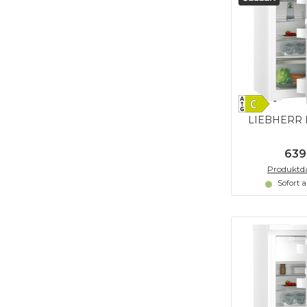
LIEBHERR R
639
Produktda
Sofort 