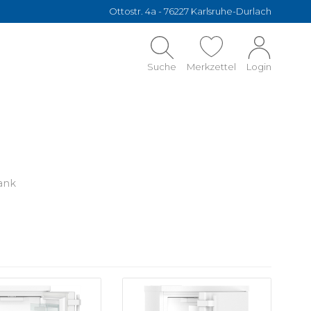
Ottostr. 4a - 76227 Karlsruhe-Durlach
Suche
Merkzettel
Login
ank