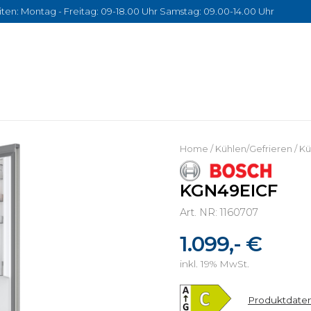
ten: Montag - Freitag: 09-18.00 Uhr Samstag: 09.00-14.00 Uhr
Home
/
Kühlen/Gefrieren
/
Kü
KGN49EICF
Art. NR: 1160707
1.099,- €
inkl. 19% MwSt.
Produktdaten