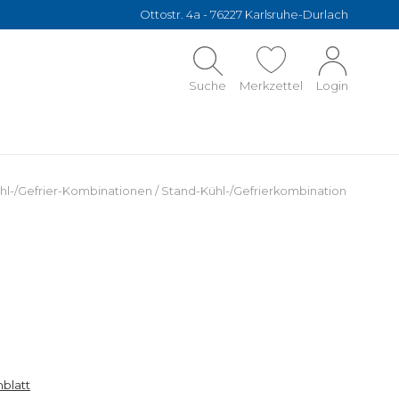
Ottostr. 4a - 76227 Karlsruhe-Durlach
Suche
Merkzettel
Login
hl-/Gefrier-Kombinationen
/
Stand-Kühl-/Gefrierkombination
blatt