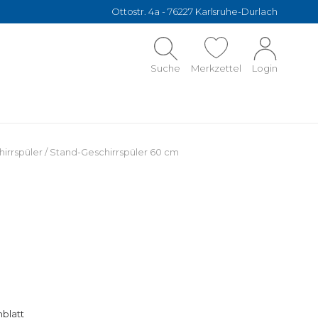
Ottostr. 4a - 76227 Karlsruhe-Durlach
Suche
Merkzettel
Login
irrspüler
/
Stand-Geschirrspüler 60 cm
blatt