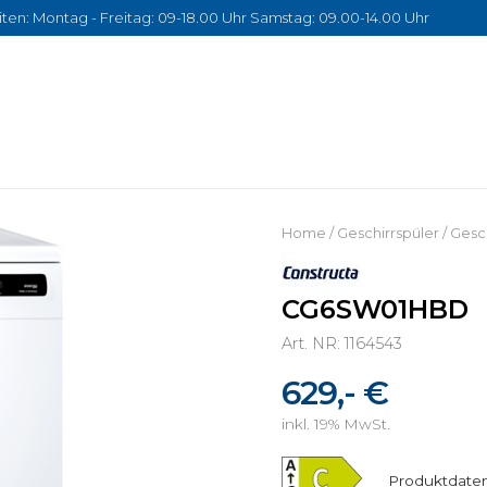
ten: Montag - Freitag: 09-18.00 Uhr Samstag: 09.00-14.00 Uhr
Home
/
Geschirrspüler
/
Gesch
CG6SW01HBD
Art. NR: 1164543
629,- €
inkl. 19% MwSt.
Produktdaten