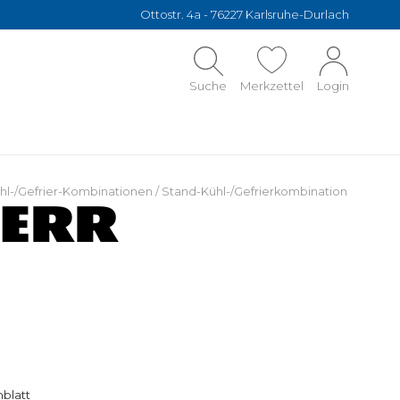
Ottostr. 4a - 76227 Karlsruhe-Durlach
Suche
Merkzettel
Login
hl-/Gefrier-Kombinationen
/
Stand-Kühl-/Gefrierkombination
blatt