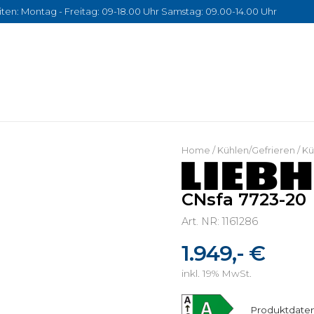
ten: Montag - Freitag: 09-18.00 Uhr Samstag: 09.00-14.00 Uhr
Home
/
Kühlen/Gefrieren
/
Kü
CNsfa 7723-20
Art. NR: 1161286
1.949,- €
inkl. 19% MwSt.
Produktdaten