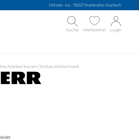
Ottostr. 4a - 76227 Karlsruhe-Durlach
Suche
Merkzettel
Login
hlschränke/-boxen
/
Einbau-Kühlschrank
blatt