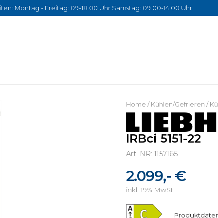
ten: Montag - Freitag: 09-18.00 Uhr Samstag: 09.00-14.00 Uhr
Home
/
Kühlen/Gefrieren
/
Kü
IRBci 5151-22
Art. NR: 1157165
2.099,- €
inkl. 19% MwSt.
Produktdaten