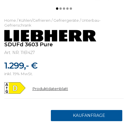
Home
/
Kühlen/Gefrieren
/
Gefriergeräte
/
Unterbau-
Gefrierschrank
SDUFd 3603 Pure
Art. NR: 1161427
1.299,- €
inkl. 19% MwSt.
Produktdatenblatt