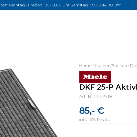
ten: Montag - Freitag: 09-18.00 Uhr Samstag: 09.00-14.00 Uhr
Home
/
Kochen/Backen
/
Du
DKF 25-P Aktivk
Art. NR: 1122918
85,- €
inkl. 19% MwSt.