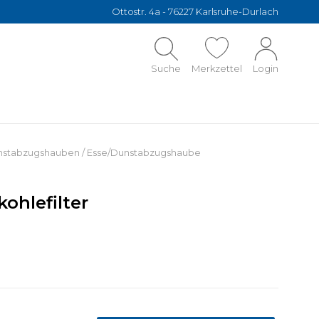
Ottostr. 4a - 76227 Karlsruhe-Durlach
Suche
Merkzettel
Login
nstabzugshauben
/
Esse/Dunstabzugshaube
ohlefilter