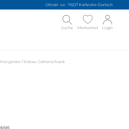
Ottostr. 4a - 76227 Karlsruhe-Durlach
Suche
Merkzettel
Login
friergeräte
/
Einbau-Gefrierschrank
blatt