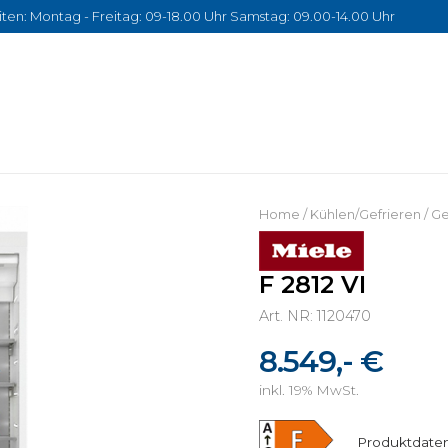
ten: Montag - Freitag: 09-18.00 Uhr Samstag: 09.00-14.00 Uhr
Home
/
Kühlen/Gefrieren
/
Ge
F 2812 VI
Art. NR: 1120470
8.549,- €
inkl. 19% MwSt.
Produktdaten