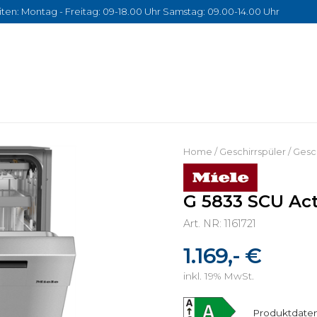
ten: Montag - Freitag: 09-18.00 Uhr Samstag: 09.00-14.00 Uhr
Home
/
Geschirrspüler
/
Gesch
G 5833 SCU Act
Art. NR: 1161721
1.169,- €
inkl. 19% MwSt.
Produktdaten