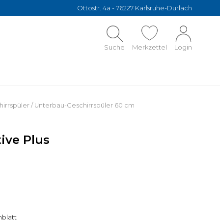
Ottostr. 4a - 76227 Karlsruhe-Durlach
Suche
Merkzettel
Login
irrspüler
/
Unterbau-Geschirrspüler 60 cm
ive Plus
blatt