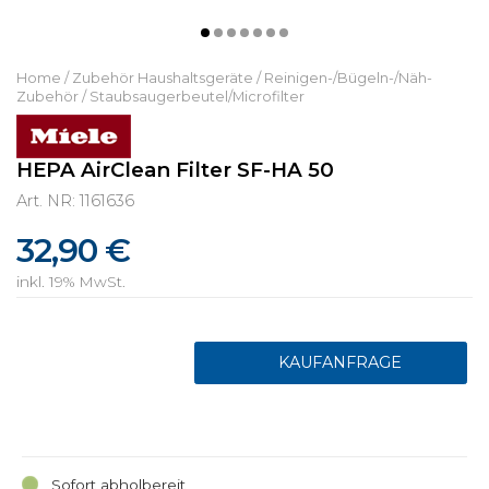
Home
/
Zubehör Haushaltsgeräte
/
Reinigen-/Bügeln-/Näh-
Zubehör
/
Staubsaugerbeutel/Microfilter
HEPA AirClean Filter SF-HA 50
Art. NR: 1161636
32,90 €
inkl. 19% MwSt.
Sofort abholbereit