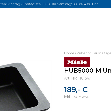
ten: Montag - Freitag: 09-18.00 Uhr Samstag: 09.00-14.00 Uhr
Home
/
Zubehör Haushaltsge
HUB5000-M Uni
Art. NR: 1101547
189,- €
inkl. 19% MwSt.