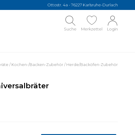
Ottostr. 4a - 76227 Karlsruhe-Durlach
Suche
Merkzettel
Login
räte
/
Kochen-/Backen-Zubehör
/
Herde/Backöfen-Zubehör
versalbräter