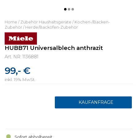
Home
/
Zubehör Haushaltsgeräte
/
Kochen-/Backen-
Zubehör
/
Herde/Backöfen-Zubehör
HUBB71 Universalblech anthrazit
Art. NR: 1136881
99,- €
inkl. 19% MwSt.
Sofort abholbereit