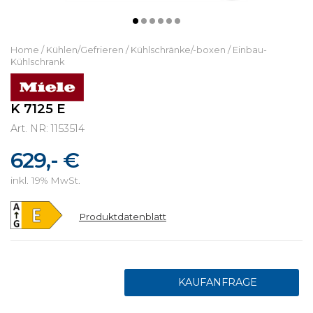
Home
/
Kühlen/Gefrieren
/
Kühlschränke/-boxen
/
Einbau-
Kühlschrank
K 7125 E
Art. NR: 1153514
629,- €
inkl. 19% MwSt.
Produktdatenblatt