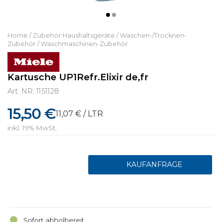
Home
/
Zubehör Haushaltsgeräte
/
Waschen-/Trocknen-
Zubehör
/
Waschmaschinen-Zubehör
Kartusche UP1Refr.Elixir de,fr
Art. NR: 1151128
15,50 €
11,07 € / LTR
inkl. 19% MwSt.
Sofort abholbereit