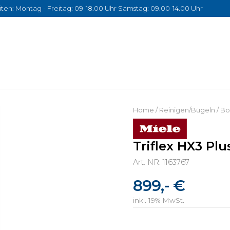
ten: Montag - Freitag: 09-18.00 Uhr Samstag: 09.00-14.00 Uhr
Home
/
Reinigen/Bügeln
/
Bo
Triflex HX3 Pl
Art. NR: 1163767
899,- €
inkl. 19% MwSt.