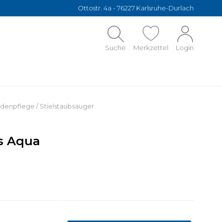
Ottostr. 4a - 76227 Karlsruhe-Durlach
Suche
Merkzettel
Login
denpflege
/
Stielstaubsauger
us Aqua