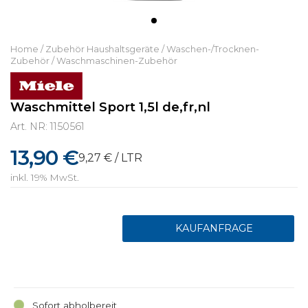
Home
/
Zubehör Haushaltsgeräte
/
Waschen-/Trocknen-
Zubehör
/
Waschmaschinen-Zubehör
Waschmittel Sport 1,5l de,fr,nl
Art. NR: 1150561
13,90 €
9,27 € / LTR
inkl. 19% MwSt.
Sofort abholbereit