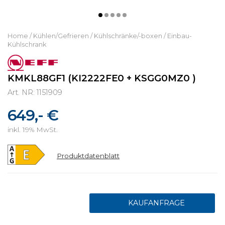
Home
/
Kühlen/Gefrieren
/
Kühlschränke/-boxen
/
Einbau-
Kühlschrank
KMKL88GF1 (KI2222FE0 + KSGG0MZ0 )
Art. NR: 1151909
649,- €
inkl. 19% MwSt.
Produktdatenblatt